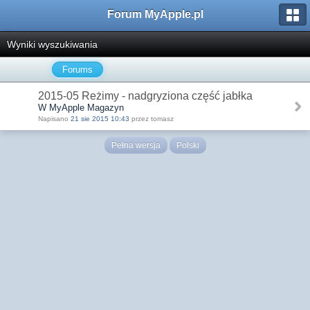
Forum MyApple.pl
Wyniki wyszukiwania
Forums
2015-05 Reżimy - nadgryziona część jabłka
W MyApple Magazyn
Napisano
21 sie 2015 10:43
przez tomasz
Pełna wersja
Polski