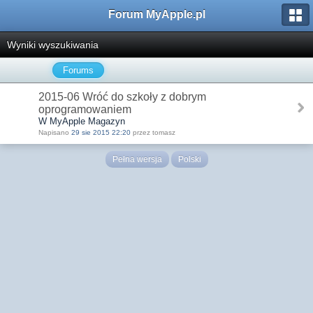
Forum MyApple.pl
Wyniki wyszukiwania
Forums
2015-06 Wróć do szkoły z dobrym
oprogramowaniem
W MyApple Magazyn
Napisano
29 sie 2015 22:20
przez tomasz
Pełna wersja
Polski