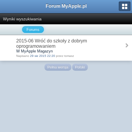
Forum MyApple.pl
Wyniki wyszukiwania
Forums
2015-06 Wróć do szkoły z dobrym
oprogramowaniem
W MyApple Magazyn
Napisano
29 sie 2015 22:20
przez tomasz
Pełna wersja
Polski