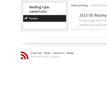
Sortuj według
ostatniej akt
Według typu
zawartości
2015-05 Reżimy 
Forums
Rozpoczęty przez to
Ostatni post przez t
Zmień styl
Polski
Contact Us
Pomoc
IPB3 Skin By Tom Christian.