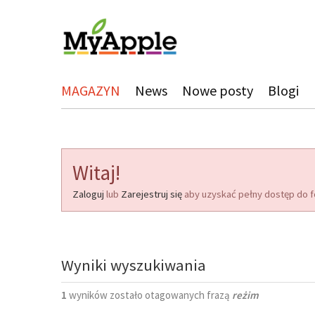
MAGAZYN
News
Nowe posty
Blogi
Witaj!
Zaloguj
lub
Zarejestruj się
aby uzyskać pełny dostęp do f
Wyniki wyszukiwania
1
wyników zostało otagowanych frazą
reżim