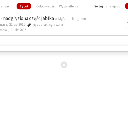
ualizacji
Tytuł
Odpowiedzi
Wyświetlenia
Sortuj
malejąco
- nadgryziona część jabłka
w
MyApple Magazyn
masz, 21 sie 2015
myapplemag
,
reżim
5
omasz ,
21 sie 2015