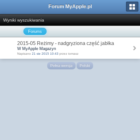
Forum MyApple.pl
Wyniki wyszukiwania
Forums
2015-05 Reżimy - nadgryziona część jabłka
W MyApple Magazyn
Napisano
21 sie 2015 10:43
przez tomasz
Pełna wersja
Polski