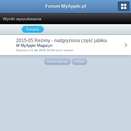
Forum MyApple.pl
Wyniki wyszukiwania
Forums
2015-05 Reżimy - nadgryziona część jabłka
W MyApple Magazyn
Napisano
21 sie 2015 10:43
przez tomasz
Pełna wersja
Polski