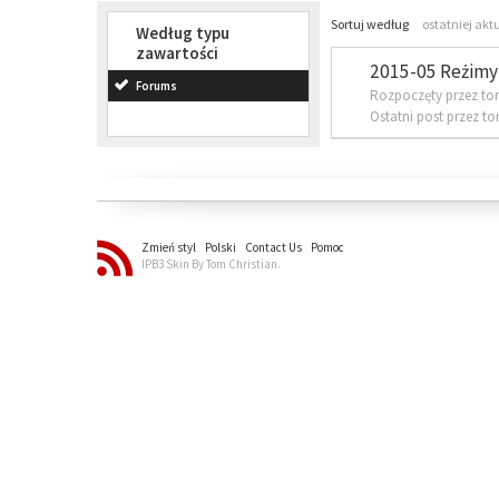
Sortuj według
ostatniej akt
Według typu
zawartości
2015-05 Reżimy 
Forums
Rozpoczęty przez to
Ostatni post przez t
Zmień styl
Polski
Contact Us
Pomoc
IPB3 Skin By Tom Christian.