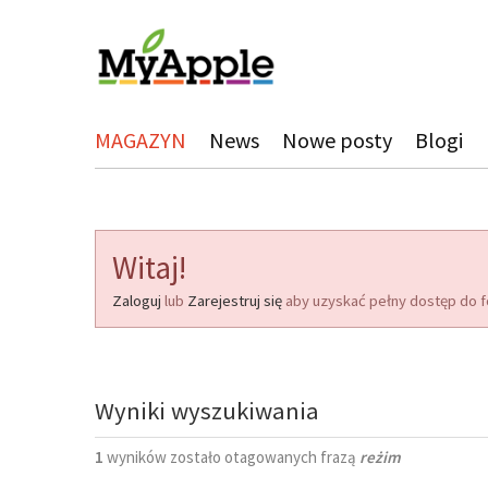
MAGAZYN
News
Nowe posty
Blogi
Witaj!
Zaloguj
lub
Zarejestruj się
aby uzyskać pełny dostęp do f
Wyniki wyszukiwania
1
wyników zostało otagowanych frazą
reżim