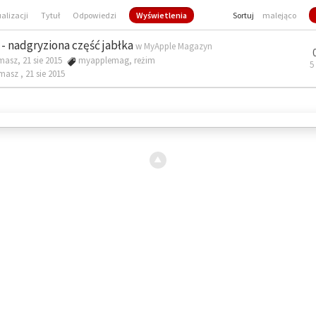
ualizacji
Tytuł
Odpowiedzi
Wyświetlenia
Sortuj
malejąco
- nadgryziona część jabłka
w
MyApple Magazyn
masz, 21 sie 2015
myapplemag
,
reżim
5
omasz ,
21 sie 2015