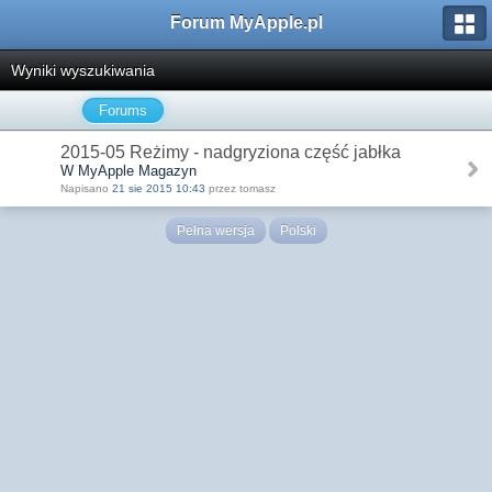
Forum MyApple.pl
Wyniki wyszukiwania
Forums
2015-05 Reżimy - nadgryziona część jabłka
W MyApple Magazyn
Napisano
21 sie 2015 10:43
przez tomasz
Pełna wersja
Polski