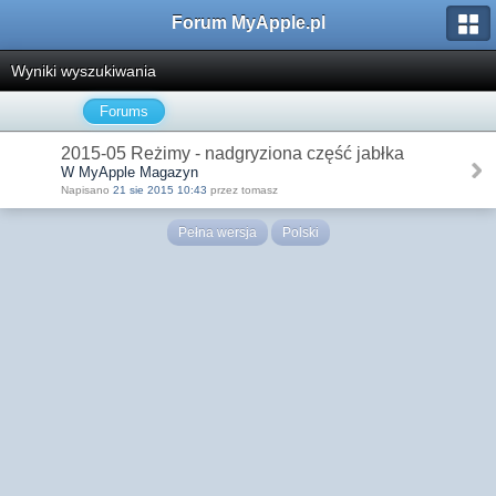
Forum MyApple.pl
Wyniki wyszukiwania
Forums
2015-05 Reżimy - nadgryziona część jabłka
W MyApple Magazyn
Napisano
21 sie 2015 10:43
przez tomasz
Pełna wersja
Polski