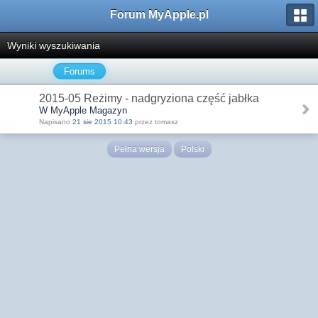
Forum MyApple.pl
Wyniki wyszukiwania
Forums
2015-05 Reżimy - nadgryziona część jabłka
W MyApple Magazyn
Napisano
21 sie 2015 10:43
przez tomasz
Pełna wersja
Polski