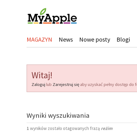
MAGAZYN
News
Nowe posty
Blogi
Witaj!
Zaloguj
lub
Zarejestruj się
aby uzyskać pełny dostęp do f
Wyniki wyszukiwania
1
wyników zostało otagowanych frazą
reżim