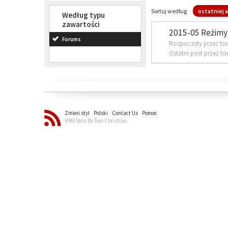
Sortuj według
ostatniej a
Według typu
zawartości
2015-05 Reżimy 
Forums
Rozpoczęty przez to
Ostatni post przez t
Zmień styl
Polski
Contact Us
Pomoc
IPB3 Skin By Tom Christian.