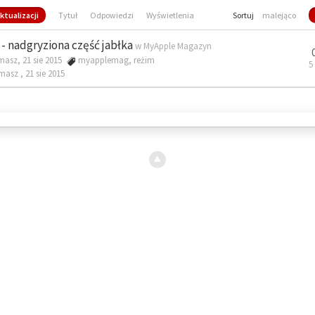
ktualizacji
Tytuł
Odpowiedzi
Wyświetlenia
Sortuj
malejąco
- nadgryziona część jabłka
w
MyApple Magazyn
masz, 21 sie 2015
myapplemag
,
reżim
5
omasz ,
21 sie 2015