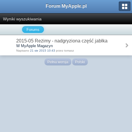
Forum MyApple.pl
Wyniki wyszukiwania
Forums
2015-05 Reżimy - nadgryziona część jabłka
W MyApple Magazyn
Napisano
21 sie 2015 10:43
przez tomasz
Pełna wersja
Polski