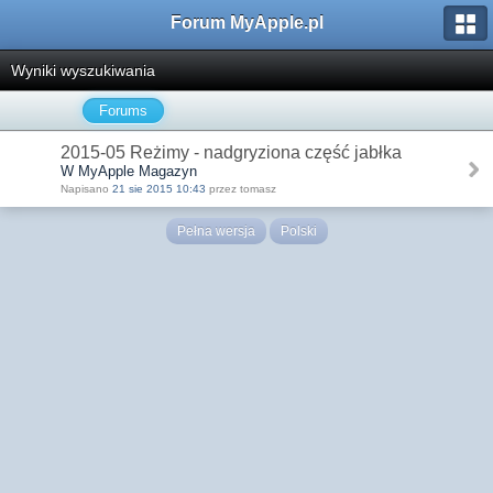
Forum MyApple.pl
Wyniki wyszukiwania
Forums
2015-05 Reżimy - nadgryziona część jabłka
W MyApple Magazyn
Napisano
21 sie 2015 10:43
przez tomasz
Pełna wersja
Polski