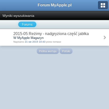
Forum MyApple.pl
Wyniki wyszukiwania
Forums
2015-05 Reżimy - nadgryziona część jabłka
W MyApple Magazyn
Napisano
21 sie 2015 10:43
przez tomasz
Pełna wersja
Polski