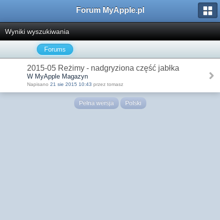
Forum MyApple.pl
Wyniki wyszukiwania
Forums
2015-05 Reżimy - nadgryziona część jabłka
W MyApple Magazyn
Napisano
21 sie 2015 10:43
przez tomasz
Pełna wersja
Polski