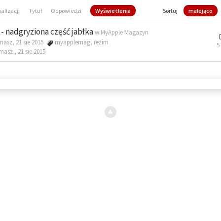
ualizacji
Tytuł
Odpowiedzi
Wyświetlenia
Sortuj
malejąco
- nadgryziona część jabłka
w
MyApple Magazyn
masz, 21 sie 2015
myapplemag
,
reżim
5
omasz ,
21 sie 2015