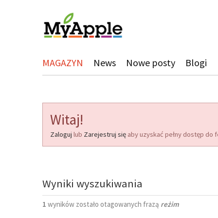
MAGAZYN
News
Nowe posty
Blogi
Witaj!
Zaloguj
lub
Zarejestruj się
aby uzyskać pełny dostęp do f
Wyniki wyszukiwania
1
wyników zostało otagowanych frazą
reżim