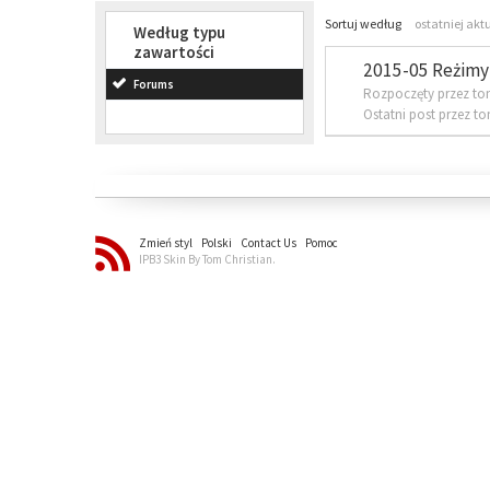
Sortuj według
ostatniej akt
Według typu
zawartości
2015-05 Reżimy 
Forums
Rozpoczęty przez to
Ostatni post przez t
Zmień styl
Polski
Contact Us
Pomoc
IPB3 Skin By Tom Christian.