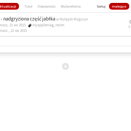
ktualizacji
Tytuł
Odpowiedzi
Wyświetlenia
Sortuj
malejąco
- nadgryziona część jabłka
w
MyApple Magazyn
masz, 21 sie 2015
myapplemag
,
reżim
5
omasz ,
21 sie 2015