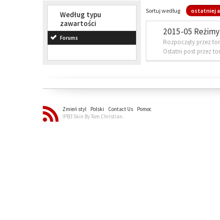
Sortuj według
ostatniej a
Według typu
zawartości
2015-05 Reżimy 
Forums
Rozpoczęty przez to
Ostatni post przez t
Zmień styl
Polski
Contact Us
Pomoc
IPB3 Skin By Tom Christian.