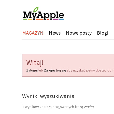
MAGAZYN
News
Nowe posty
Blogi
Witaj!
Zaloguj
lub
Zarejestruj się
aby uzyskać pełny dostęp do f
Wyniki wyszukiwania
1
wyników zostało otagowanych frazą
reżim