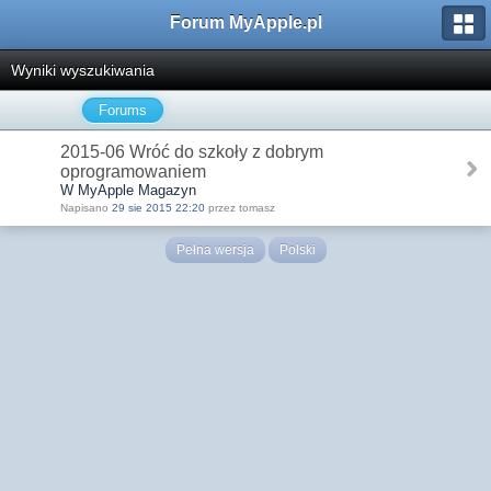
Forum MyApple.pl
Wyniki wyszukiwania
Forums
2015-06 Wróć do szkoły z dobrym
oprogramowaniem
W MyApple Magazyn
Napisano
29 sie 2015 22:20
przez tomasz
Pełna wersja
Polski