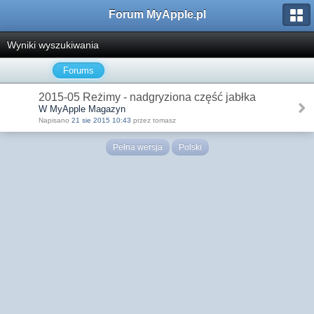
Forum MyApple.pl
Wyniki wyszukiwania
Forums
2015-05 Reżimy - nadgryziona część jabłka
W MyApple Magazyn
Napisano
21 sie 2015 10:43
przez tomasz
Pełna wersja
Polski