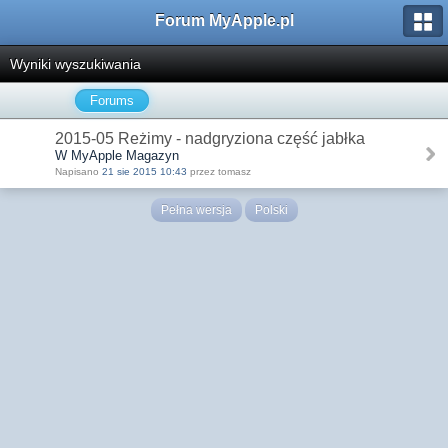
Forum MyApple.pl
Wyniki wyszukiwania
Forums
2015-05 Reżimy - nadgryziona część jabłka
W MyApple Magazyn
Napisano
21 sie 2015 10:43
przez tomasz
Pełna wersja
Polski