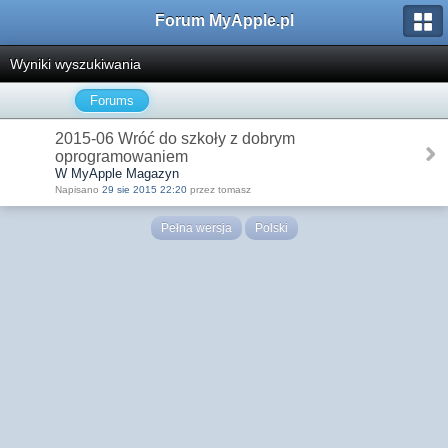
Forum MyApple.pl
Wyniki wyszukiwania
Forums
2015-06 Wróć do szkoły z dobrym
oprogramowaniem
W MyApple Magazyn
Napisano
29 sie 2015 22:20
przez tomasz
Pełna wersja
Polski