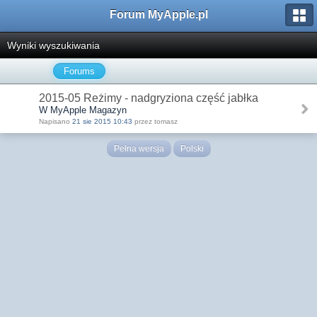
Forum MyApple.pl
Wyniki wyszukiwania
Forums
2015-05 Reżimy - nadgryziona część jabłka
W MyApple Magazyn
Napisano
21 sie 2015 10:43
przez tomasz
Pełna wersja
Polski