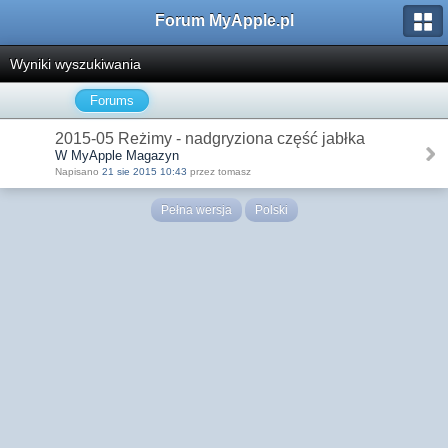
Forum MyApple.pl
Wyniki wyszukiwania
Forums
2015-05 Reżimy - nadgryziona część jabłka
W MyApple Magazyn
Napisano
21 sie 2015 10:43
przez tomasz
Pełna wersja
Polski