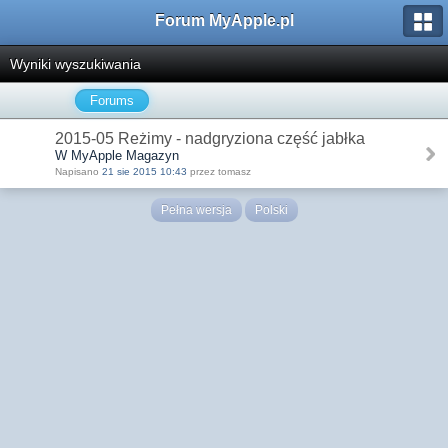
Forum MyApple.pl
Wyniki wyszukiwania
Forums
2015-05 Reżimy - nadgryziona część jabłka
W MyApple Magazyn
Napisano
21 sie 2015 10:43
przez tomasz
Pełna wersja
Polski