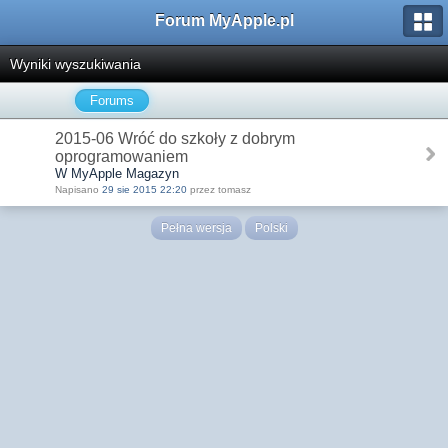
Forum MyApple.pl
Wyniki wyszukiwania
Forums
2015-06 Wróć do szkoły z dobrym
oprogramowaniem
W MyApple Magazyn
Napisano
29 sie 2015 22:20
przez tomasz
Pełna wersja
Polski