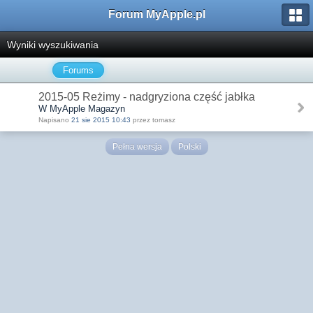
Forum MyApple.pl
Wyniki wyszukiwania
Forums
2015-05 Reżimy - nadgryziona część jabłka
W MyApple Magazyn
Napisano
21 sie 2015 10:43
przez tomasz
Pełna wersja
Polski