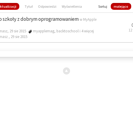
ktualizacji
Tytuł
Odpowiedzi
Wyświetlenia
Sortuj
malejąco
o szkoły z dobrym oprogramowaniem
w
MyApple
12
masz, 29 sie 2015
myapplemag
,
backtoschool
i 4 więcej
omasz ,
29 sie 2015