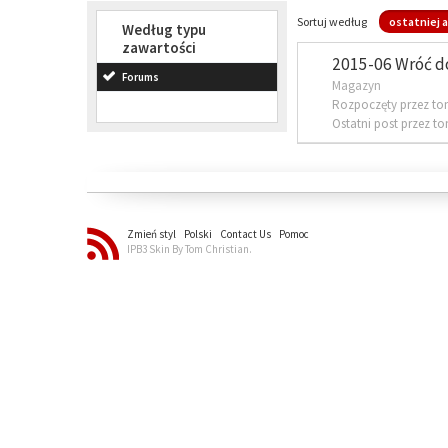
Sortuj według
ostatniej a
Według typu
zawartości
2015-06 Wróć d
Forums
Magazyn
Rozpoczęty przez to
Ostatni post przez t
Zmień styl
Polski
Contact Us
Pomoc
IPB3 Skin By Tom Christian.