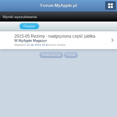
Forum MyApple.pl
Wyniki wyszukiwania
Forums
2015-05 Reżimy - nadgryziona część jabłka
W MyApple Magazyn
Napisano
21 sie 2015 10:43
przez tomasz
Pełna wersja
Polski