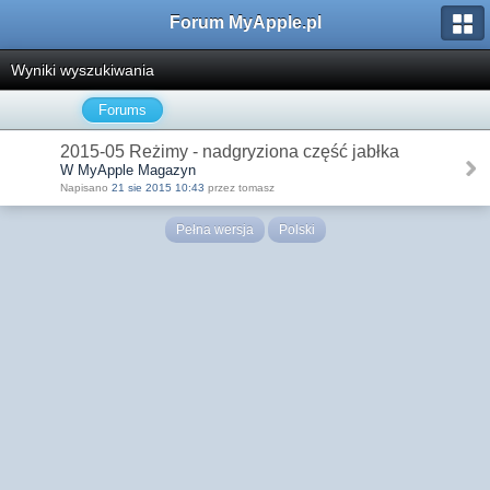
Forum MyApple.pl
Wyniki wyszukiwania
Forums
2015-05 Reżimy - nadgryziona część jabłka
W MyApple Magazyn
Napisano
21 sie 2015 10:43
przez tomasz
Pełna wersja
Polski