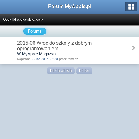
Forum MyApple.pl
Wyniki wyszukiwania
Forums
2015-06 Wróć do szkoły z dobrym
oprogramowaniem
W MyApple Magazyn
Napisano
29 sie 2015 22:20
przez tomasz
Pełna wersja
Polski