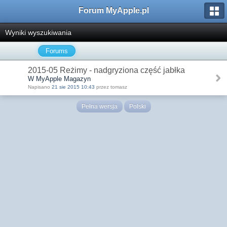
Forum MyApple.pl
Wyniki wyszukiwania
Forums
2015-05 Reżimy - nadgryziona część jabłka
W MyApple Magazyn
Napisano
21 sie 2015 10:43
przez tomasz
Pełna wersja
Polski