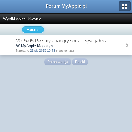
Forum MyApple.pl
Wyniki wyszukiwania
Forums
2015-05 Reżimy - nadgryziona część jabłka
W MyApple Magazyn
Napisano
21 sie 2015 10:43
przez tomasz
Pełna wersja
Polski