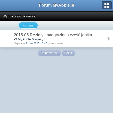
Forum MyApple.pl
Wyniki wyszukiwania
Forums
2015-05 Reżimy - nadgryziona część jabłka
W MyApple Magazyn
Napisano
21 sie 2015 10:43
przez tomasz
Pełna wersja
Polski