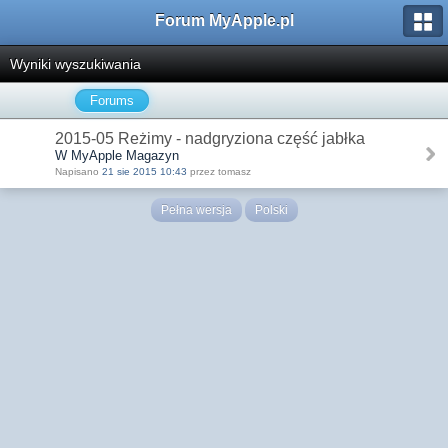
Forum MyApple.pl
Wyniki wyszukiwania
Forums
2015-05 Reżimy - nadgryziona część jabłka
W MyApple Magazyn
Napisano
21 sie 2015 10:43
przez tomasz
Pełna wersja
Polski