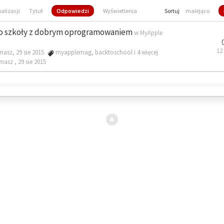
ualizacji
Tytuł
Odpowiedzi
Wyświetlenia
Sortuj
malejąco
o szkoły z dobrym oprogramowaniem
w
MyApple
12
masz, 29 sie 2015
myapplemag
,
backtoschool
i 4 więcej
omasz ,
29 sie 2015