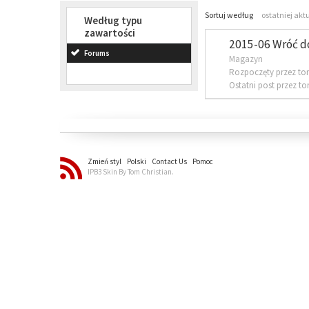
Sortuj według
ostatniej akt
Według typu
zawartości
2015-06 Wróć d
Forums
Magazyn
Rozpoczęty przez to
Ostatni post przez t
Zmień styl
Polski
Contact Us
Pomoc
IPB3 Skin By Tom Christian.