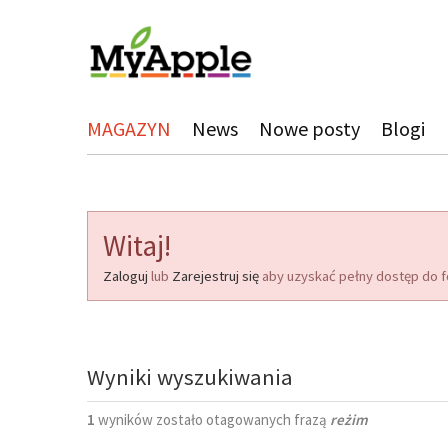
MAGAZYN
News
Nowe posty
Blogi
Witaj!
Zaloguj
lub
Zarejestruj się
aby uzyskać pełny dostęp do f
Wyniki wyszukiwania
1
wyników zostało otagowanych frazą
reżim