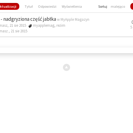
ktualizacji
Tytuł
Odpowiedzi
Wyświetlenia
Sortuj
malejąco
- nadgryziona część jabłka
w
MyApple Magazyn
masz, 21 sie 2015
myapplemag
,
reżim
5
omasz ,
21 sie 2015