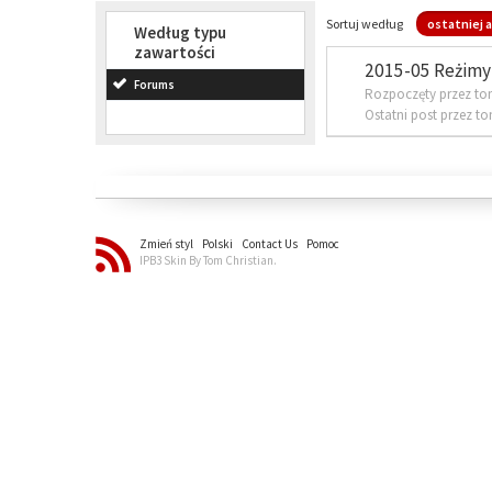
Sortuj według
ostatniej a
Według typu
zawartości
2015-05 Reżimy 
Forums
Rozpoczęty przez to
Ostatni post przez t
Zmień styl
Polski
Contact Us
Pomoc
IPB3 Skin By Tom Christian.