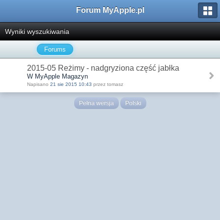
Forum MyApple.pl
Wyniki wyszukiwania
Forums
2015-05 Reżimy - nadgryziona część jabłka
W MyApple Magazyn
Napisano
21 sie 2015 10:43
przez tomasz
Pełna wersja
Polski