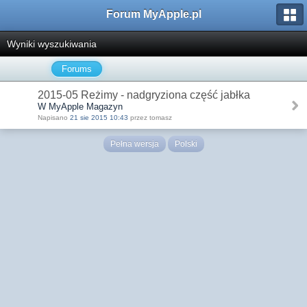
Forum MyApple.pl
Wyniki wyszukiwania
Forums
2015-05 Reżimy - nadgryziona część jabłka
W MyApple Magazyn
Napisano
21 sie 2015 10:43
przez tomasz
Pełna wersja
Polski