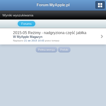
Forum MyApple.pl
Wyniki wyszukiwania
Forums
2015-05 Reżimy - nadgryziona część jabłka
W MyApple Magazyn
Napisano
21 sie 2015 10:43
przez tomasz
Pełna wersja
Polski