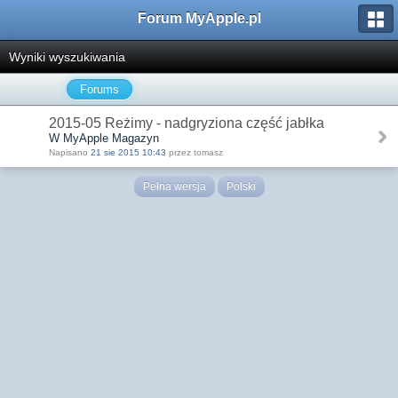
Forum MyApple.pl
Wyniki wyszukiwania
Forums
2015-05 Reżimy - nadgryziona część jabłka
W MyApple Magazyn
Napisano
21 sie 2015 10:43
przez tomasz
Pełna wersja
Polski