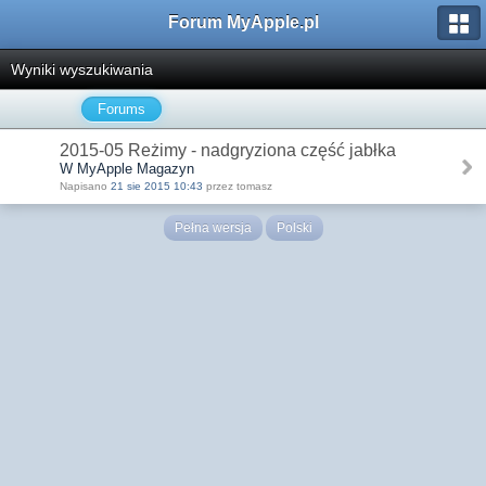
Forum MyApple.pl
Wyniki wyszukiwania
Forums
2015-05 Reżimy - nadgryziona część jabłka
W MyApple Magazyn
Napisano
21 sie 2015 10:43
przez tomasz
Pełna wersja
Polski