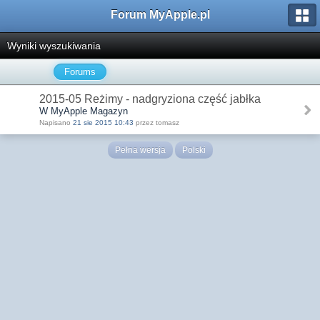
Forum MyApple.pl
Wyniki wyszukiwania
Forums
2015-05 Reżimy - nadgryziona część jabłka
W MyApple Magazyn
Napisano
21 sie 2015 10:43
przez tomasz
Pełna wersja
Polski