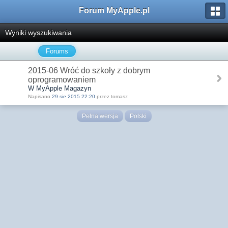
Forum MyApple.pl
Wyniki wyszukiwania
Forums
2015-06 Wróć do szkoły z dobrym
oprogramowaniem
W MyApple Magazyn
Napisano
29 sie 2015 22:20
przez tomasz
Pełna wersja
Polski