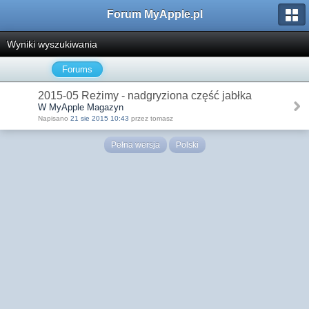
Forum MyApple.pl
Wyniki wyszukiwania
Forums
2015-05 Reżimy - nadgryziona część jabłka
W MyApple Magazyn
Napisano
21 sie 2015 10:43
przez tomasz
Pełna wersja
Polski