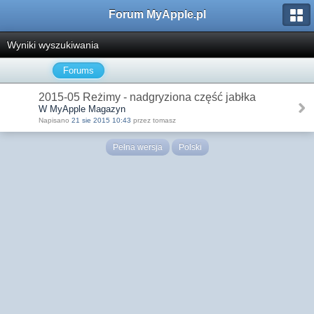
Forum MyApple.pl
Wyniki wyszukiwania
Forums
2015-05 Reżimy - nadgryziona część jabłka
W MyApple Magazyn
Napisano
21 sie 2015 10:43
przez tomasz
Pełna wersja
Polski