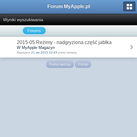
Forum MyApple.pl
Wyniki wyszukiwania
Forums
2015-05 Reżimy - nadgryziona część jabłka
W MyApple Magazyn
Napisano
21 sie 2015 10:43
przez tomasz
Pełna wersja
Polski