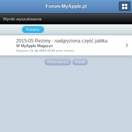
Forum MyApple.pl
Wyniki wyszukiwania
Forums
2015-05 Reżimy - nadgryziona część jabłka
W MyApple Magazyn
Napisano
21 sie 2015 10:43
przez tomasz
Pełna wersja
Polski