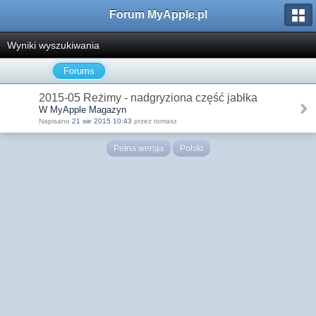
Forum MyApple.pl
Wyniki wyszukiwania
Forums
2015-05 Reżimy - nadgryziona część jabłka
W MyApple Magazyn
Napisano
21 sie 2015 10:43
przez tomasz
Pełna wersja
Polski