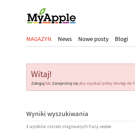
MAGAZYN
News
Nowe posty
Blogi
Witaj!
Zaloguj
lub
Zarejestruj się
aby uzyskać pełny dostęp do f
Wyniki wyszukiwania
1
wyników zostało otagowanych frazą
reżim