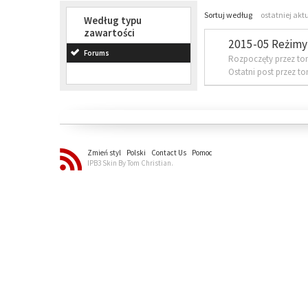
Sortuj według
ostatniej akt
Według typu
zawartości
2015-05 Reżimy 
Forums
Rozpoczęty przez to
Ostatni post przez t
Zmień styl
Polski
Contact Us
Pomoc
IPB3 Skin By Tom Christian.