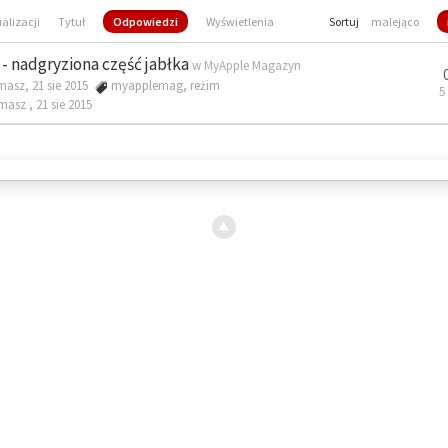
ualizacji
Tytuł
Odpowiedzi
Wyświetlenia
Sortuj
malejąco
- nadgryziona część jabłka
w
MyApple Magazyn
masz, 21 sie 2015
myapplemag
,
reżim
5
omasz ,
21 sie 2015