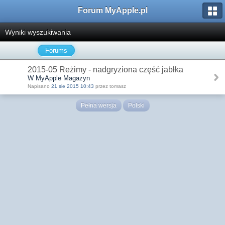
Forum MyApple.pl
Wyniki wyszukiwania
Forums
2015-05 Reżimy - nadgryziona część jabłka
W MyApple Magazyn
Napisano
21 sie 2015 10:43
przez tomasz
Pełna wersja
Polski